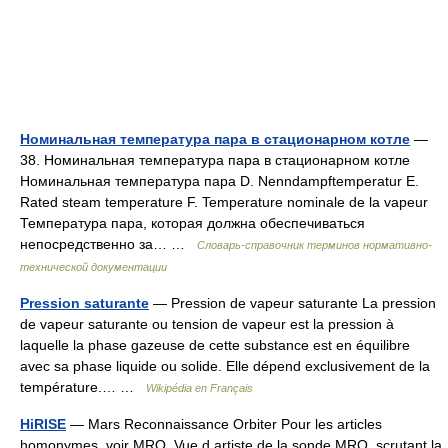
Номинальная температура пара в стационарном котле
—
38. Номинальная температура пара в стационарном котле
Номинальная температура пара D. Nenndampftemperatur Е.
Rated steam temperature F. Temperature nominale de la vapeur
Температура пара, которая должна обеспечиваться
непосредственно за… …
Словарь-справочник терминов нормативно-
технической документации
Pression saturante
— Pression de vapeur saturante La pression
de vapeur saturante ou tension de vapeur est la pression à
laquelle la phase gazeuse de cette substance est en équilibre
avec sa phase liquide ou solide. Elle dépend exclusivement de la
température.… …
Wikipédia en Français
HiRISE
— Mars Reconnaissance Orbiter Pour les articles
homonymes, voir MRO. Vue d artiste de la sonde MRO, scrutant la